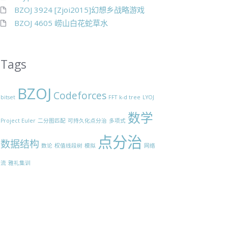
BZOJ 3924 [Zjoi2015]幻想乡战略游戏
BZOJ 4605 崂山白花蛇草水
Tags
BZOJ
Codeforces
bitset
FFT
k-d tree
LYOJ
数学
Project Euler
二分图匹配
可持久化点分治
多项式
点分治
数据结构
数论
权值线段树
模拟
网络
流
雅礼集训