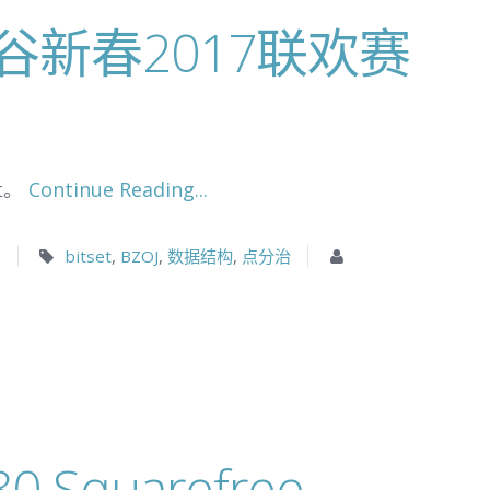
/ 洛谷新春2017联欢赛
xtrm{mex}
x
。
Continue Reading...
s
bitset
,
BZOJ
,
数据结构
,
点分治
580 Squarefree