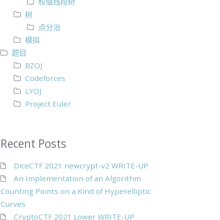
权值线段树
树
点分治
模拟
题目
BZOJ
Codeforces
LYOJ
Project Euler
Recent Posts
DiceCTF 2021 newcrypt-v2 WRITE-UP
An Implementation of an Algorithm
Counting Points on a Kind of Hyperelliptic
Curves
CryptoCTF 2021 Lower WRITE-UP