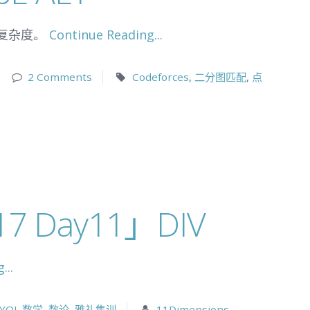
复杂度。
Continue Reading...
2 Comments
Codeforces
,
二分图匹配
,
点
 Day11」DIV
...
YOJ
,
数学
,
数论
,
雅礼集训
11Dimensions