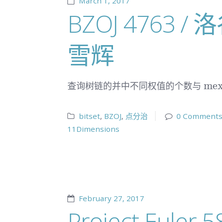
March 1, 2017
BZOJ 4763 
雪辉
\te
me
查询树链的并中不同权值的个数与
bitset
,
BZOJ
,
点分治
0 Comment
11Dimensions
February 27, 2017
Project Euler 