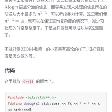
n
lo
g
层点分治的信息，而容易发现未处理的信息所在的
λ
n
n^{1-
1
−
λ
联通块大小最多为
，可以考虑暴力计算。这里我们使
n
\lambda}
n^{1-
1
−
λ
=
，就可以在保证查询复杂度的情况下，减少预
n
A
\lambda}=A
处理的时空复杂度了。于是这样做就可以成功A掉这道题
了。
不过好像BZOJ排名第一的小哥另有高论的样子...很好奇到
底是怎么做的呀...
代码
这里就放
的版本了。
C++11
#include
<bits/stdc++.h>
#define
debug
(x) std::cerr << #x << " = " << x 
<< std::endl