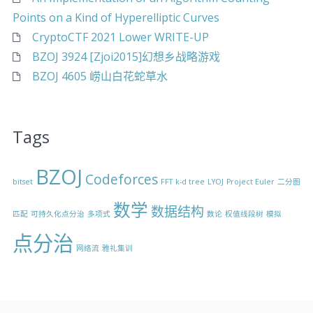
Points on a Kind of Hyperelliptic Curves
CryptoCTF 2021 Lower WRITE-UP
BZOJ 3924 [Zjoi2015]幻想乡战略游戏
BZOJ 4605 崂山白花蛇草水
Tags
BZOJ
Codeforces
bitset
FFT
k-d tree
LYOJ
Project Euler
二分图
数学
数据结构
匹配
可持久化点分治
多项式
数论
权值线段树
模拟
点分治
网络流
雅礼集训