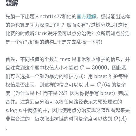
题解
先膜一下出题人nzhtl1477和他的
官方题解
，感觉能出这样
的题也算是功力深厚...了吧？然而没有写过树分块...打这场
比赛的时候听Claris说好像可以点分治做？众所周知点分治
是一个好写好调的结构...于是先去乱搞一下啦！
\textrm
首先，不同权值的个数与
mex
是非常难以维护的信息，并
{mex}
C =
且注意到这个题中权值大小不超过
=
30000
，因此我
C
30000
们可以选择一个颇为暴力的维护方式：用 bitset 维护每种
A =
权值是否出现，则这样的信息可以以
=
/64
的复杂
A
C
C/64
64
32
度（为什么是
64
而不是
32
？因为你得手写 bitset）完成
n\log
合并。注意到点分治可以将任何路径表示为预处理过的
n
lo
g
中两条的并，因此使用点分治实现这道题看起来是
n
n
O(A)
非常合适的，每次取出树链的时间复杂度可以达到
(
)
O
A
。