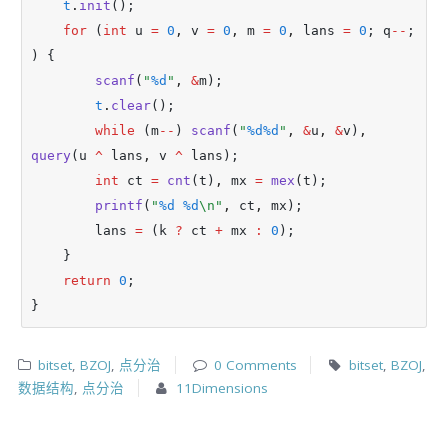
t
.
init
();
for
 (
int
 u 
=
0
,
 v 
=
0
,
 m 
=
0
,
 lans 
=
0
; q
--
; 
) {
scanf
(
"
%d
"
,
&
m);
t
.
clear
();
while
 (m
--
) 
scanf
(
"
%d%d
"
,
&
u
,
&
v)
,
query
(u 
^
 lans
,
 v 
^
 lans);
int
 ct 
=
cnt
(t)
,
 mx 
=
mex
(t);
printf
(
"
%d
%d
\n"
,
 ct
,
 mx);
        lans 
=
 (k 
?
 ct 
+
 mx 
:
0
);
    }
return
0
;
}
bitset
,
BZOJ
,
点分治
0 Comments
bitset
,
BZOJ
,
数据结构
,
点分治
11Dimensions