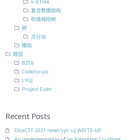
k-d tree
复合数据结构
权值线段树
树
点分治
模拟
题目
BZOJ
Codeforces
LYOJ
Project Euler
Recent Posts
DiceCTF 2021 newcrypt-v2 WRITE-UP
An Implementation of an Algorithm Counting