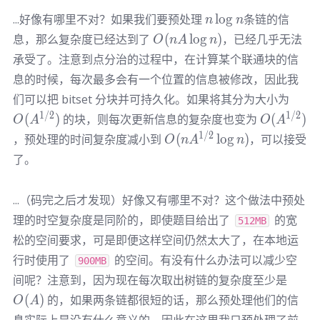
n\log
...好像有哪里不对？如果我们要预处理
lo
g
条链的信
n
n
n
O(nA\log
息，那么复杂度已经达到了
(
lo
g
)
，已经几乎无法
O
n
A
n
n)
承受了。注意到点分治的过程中，在计算某个联通块的信
息的时候，每次最多会有一个位置的信息被修改，因此我
O(A^
们可以把 bitset 分块并可持久化。如果将其分为大小为
O(A^{1/2
1/2
1/2
(
)
的块，则每次更新信息的复杂度也变为
(
)
O
A
O
A
O(nA^{1/2}
1/2
，预处理的时间复杂度减小到
(
lo
g
)
，可以接受
O
n
A
n
\log n)
了。
...（码完之后才发现）好像又有哪里不对？这个做法中预处
理的时空复杂度是同阶的，即使题目给出了
的宽
512MB
松的空间要求，可是即便这样空间仍然太大了，在本地运
行时使用了
的空间。有没有什么办法可以减少空
900MB
O(A)
间呢？注意到，因为现在每次取出树链的复杂度至少是
(
)
的，如果两条链都很短的话，那么预处理他们的信
O
A
\la
息实际上是没有什么意义的。因此在这里我只预处理了前