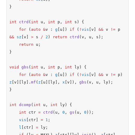
}
int
ctrd
(
int
 u
,
int
 p
,
int
 s) {
for
 (
auto
&
v 
:
g
[u]) 
if
 (
!
vis
[v] 
&&
 v 
!=
 p 
&&
sz
[v] 
>
 s 
/
2
) 
return
ctrd
(v
,
 u
,
 s);
return
 u;
}
void
gbs
(
int
 u
,
int
 p
,
int
 ly) {
for
 (
auto
&
v 
:
g
[u]) 
if
 (
!
vis
[v] 
&&
 v 
!=
 p) 
z
[v][ly]
.
mf
(
z
[u][ly]
,
x
[v])
,
gbs
(v
,
 u
,
 ly);
}
int
dcomp
(
int
 u
,
int
 ly) {
int
 ctr 
=
ctrd
(u
,
0
,
gs
(u
,
0
));
vis
[ctr] 
=
1
;
l
[ctr] 
=
 ly;
if
 (ly 
<
 MAXL) 
z
[ctr][ly]
.
init
()
,
z
[ctr]