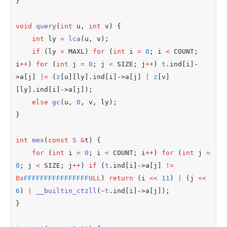
}
void
query
(
int
 u
,
int
 v) {
int
 ly 
=
lca
(u
,
 v);
if
 (ly 
<
 MAXL) 
for
 (
int
 i 
=
0
; i 
<
 COUNT; 
i
++
) 
for
 (
int
 j 
=
0
; j 
<
 SIZE; j
++
) 
t
.
ind[i]
-
>
a[j] 
|=
 (
z
[u][ly]
.
ind[i]
->
a[j] 
|
z
[v]
[ly]
.
ind[i]
->
a[j]);
else
gc
(u
,
0
,
 v
,
 ly);
}
int
mex
(
const
S
&
t) {
for
 (
int
 i 
=
0
; i 
<
 COUNT; i
++
) 
for
 (
int
 j 
=
0
; j 
<
 SIZE; j
++
) 
if
 (
t
.
ind[i]
->
a[j] 
!=
0x
FFFFFFFFFFFFFFFF
ULL
) 
return
 (i 
<<
11
) 
|
 (j 
<<
6
) 
|
__builtin_ctzll
(
~
t
.
ind[i]
->
a[j]);
}