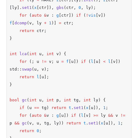
[ly]
.
set1
(
x
[ctr])
,
gbs
(ctr
,
0
,
 ly);
for
 (
auto
&
v 
:
g
[ctr]) 
if
 (
!
vis
[v]) 
f
[
dcomp
(v
,
 ly 
+
1
)] 
=
 ctr;
return
 ctr;
}
int
lca
(
int
 u
,
int
 v) {
for
 (; u 
!=
 v; u 
=
f
[u]) 
if
 (
l
[u] 
<
l
[v]) 
std
::
swap
(u
,
 v);
return
l
[u];
}
bool
gc
(
int
 u
,
int
 p
,
int
 tg
,
int
 ly) {
if
 (u 
==
 tg) 
return
t
.
set1
(
x
[u])
,
1
;
for
 (
auto
&
v 
:
g
[u]) 
if
 (
l
[v] 
>=
 ly 
&&
 v 
!=
p 
&&
gc
(v
,
 u
,
 tg
,
 ly)) 
return
t
.
set1
(
x
[u])
,
1
;
return
0
;