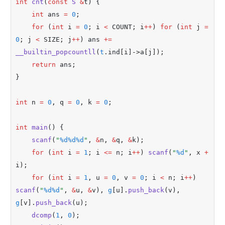
int
cnt
(
const
S
&
t) {
int
 ans 
=
0
;
for
 (
int
 i 
=
0
; i 
<
 COUNT; i
++
) 
for
 (
int
 j 
=
0
; j 
<
 SIZE; j
++
) ans 
+=
__builtin_popcountll
(
t
.
ind[i]
->
a[j]);
return
 ans;
}
int
 n 
=
0
,
 q 
=
0
,
 k 
=
0
;
int
main
() {
scanf
(
"
%d%d%d
"
,
&
n
,
&
q
,
&
k);
for
 (
int
 i 
=
1
; i 
<=
 n; i
++
) 
scanf
(
"
%d
"
,
 x 
+
i);
for
 (
int
 i 
=
1
,
 u 
=
0
,
 v 
=
0
; i 
<
 n; i
++
) 
scanf
(
"
%d%d
"
,
&
u
,
&
v)
,
g
[u]
.
push_back
(v)
,
g
[v]
.
push_back
(u);
dcomp
(
1
,
0
);