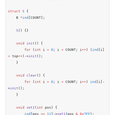
struct
S
 {
    B 
*
ind
[COUNT];
S
() {}
void
init
() {
for
 (
int
 i 
=
0
; i 
<
 COUNT; i
++
) (
ind
[i] 
=
 top
++
)
->
init
();
    }
void
clear
() {
for
 (
int
 i 
=
0
; i 
<
 COUNT; i
++
) 
ind
[i]
-
>
init
();
    }
void
set1
(
int
 pos) {
ind
[pos 
>>
11
]
->
set1
(pos 
&
0x
7FF
);