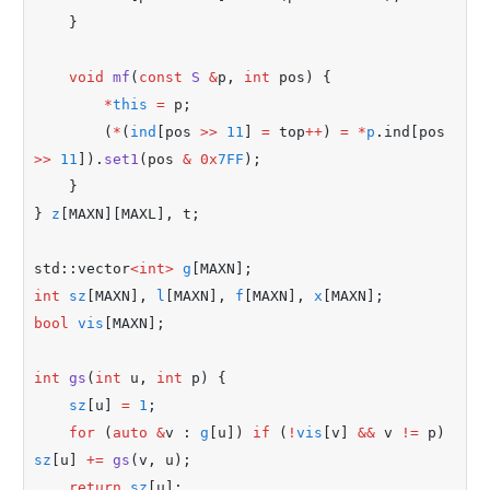
    }
void
mf
(
const
S
&
p
,
int
 pos) {
*
this
=
 p;
        (
*
(
ind
[pos 
>>
11
] 
=
 top
++
) 
=
*
p
.
ind[pos 
>>
11
])
.
set1
(pos 
&
0x
7FF
);
    }
} 
z
[MAXN][MAXL]
,
 t;
std
::
vector
<int>
g
[MAXN];
int
sz
[MAXN]
,
l
[MAXN]
,
f
[MAXN]
,
x
[MAXN];
bool
vis
[MAXN];
int
gs
(
int
 u
,
int
 p) {
sz
[u] 
=
1
;
for
 (
auto
&
v 
:
g
[u]) 
if
 (
!
vis
[v] 
&&
 v 
!=
 p) 
sz
[u] 
+=
gs
(v
,
 u);
return
sz
[u];