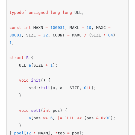
typedef
unsigned
long
long
 ULL;
const
int
 MAXN 
=
100031
,
 MAXL 
=
10
,
 MAXC 
=
30001
,
 SIZE 
=
32
,
 COUNT 
=
 MAXC 
/
 (SIZE 
*
64
) 
+
1
;
struct
B
 {
    ULL 
a
[SIZE 
+
1
];
void
init
() {
        std
::
fill
(a
,
 a 
+
 SIZE
,
0
LL
);
    }
void
set1
(
int
 pos) {
a
[pos 
>>
6
] 
|=
1
ULL
<<
 (pos 
&
0x
3F
);
    }
} 
pool
[
12
*
 MAXN]
,
*
top 
=
 pool;