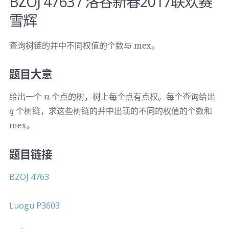
BZOJ 4763 / 洛谷新春2017联欢赛
雪辉
\textrm{mex}
查询树链的并中不同权值的个数与
mex
。
题目大意
n
q
给出一个
个点的树，树上每个点有点权。每个查询给出
n
\te
个树链，求这些树链的并中出现的不同的权值的个数和
q
mex
。
题目链接
BZOJ 4763
Luogu P3603