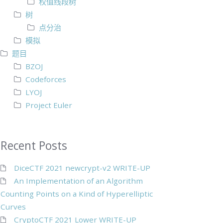
权值线段树
树
点分治
模拟
题目
BZOJ
Codeforces
LYOJ
Project Euler
Recent Posts
DiceCTF 2021 newcrypt-v2 WRITE-UP
An Implementation of an Algorithm
Counting Points on a Kind of Hyperelliptic
Curves
CryptoCTF 2021 Lower WRITE-UP