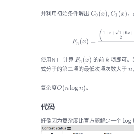
C_0(x),C_1(x)
(
)
,
(
)
并利用初始条件解出
，
C
x
C
x
0
1
(
1
+
+
1
+
6
+
x
x
2
(
)
=
F
x
n
F_n(x)
k
(
)
使用NTT计算
的前
项即可。
F
x
k
n
n
式分子的第二项的最低次项次数大于
n
O(n\log
(
lo
g
)
复杂度
。
O
n
n
n)
代码
\lo
lo
g
好像因为复杂度比官方题解少一个