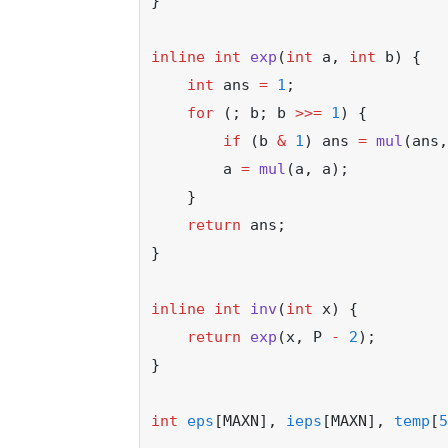
}
inline
int
exp
(
int
 a
,
int
 b) {
int
 ans 
=
1
;
for
 (; b; b 
>>=
1
) {
if
 (b 
&
1
) ans 
=
mul
(ans
,
        a 
=
mul
(a
,
 a);
    }
return
 ans;
}
inline
int
inv
(
int
 x) {
return
exp
(x
,
 P 
-
2
);
}
int
eps
[MAXN]
,
ieps
[MAXN]
,
temp
[
5