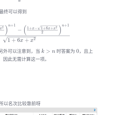
最终可以得到
+
1
+
1
n
n
)
(
)
F_n(x)=\frac{\left(\frac{1+x+\sqrt{1+
2
2
1
+
−
1
+
6
+
−
x
x
x
x
2
2
1
+
6
+
x
x
k
0
>
0
另外可以注意到，当
时答案为
，且上
k
n
>
，因此无需计算这一项。
n
g
所以名次比较靠前呀