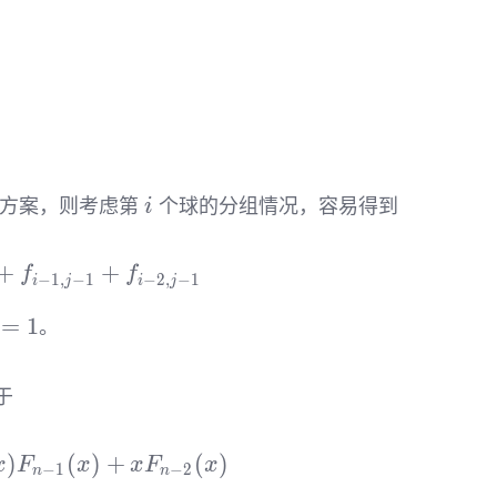
i
方案，则考虑第
个球的分组情况，容易得到
i
+
f_{i,j}=f_{i-1,j}+f_{i-1,j-1}+f_{i-2,j-1}
+
f
f
−
1
,
−
1
−
2
,
−
1
i
j
i
j
=
1
。
1,1}=1
于
)
F_n(x)=(1+x)F_{n-1}(x)+xF_{n-2}(x)
(
)
+
(
)
x
F
x
x
F
x
−
1
−
2
n
n