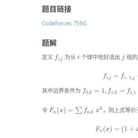
题目链接
Codeforces 755G
题解
f_{i,j}
i
j
定义
为从
个球中恰好选出
组的
f
i
j
,
i
j
=
f
f
,
−
1
,
i
j
i
j
f_{0,
=
1
,
=
其中边界条件为
f
f
f
0
,
0
1
,
0
1
,
1
0}=1,f_{1,0}=f_{
F_n(x)=\sum
(
)
=
令
∑
，则上式等价
k
F
x
f
x
,
n
n
k
f_{n,k}\ x^k
(
)
=
(
1
+
F
x
n