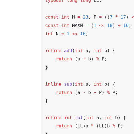
typedef
long
long
 LL;
const
int
 M 
=
23
,
 P 
=
 ((
7
*
17
) 
<
const
int
 MAXN 
=
 (
1
<<
18
) 
+
10
;
int
 N 
=
1
<<
16
;
inline
add
(
int
 a
,
int
 b) {
return
 (a 
+
 b) 
%
 P;
}
inline
sub
(
int
 a
,
int
 b) {
return
 (a 
-
 b 
+
 P) 
%
 P;
}
inline
int
mul
(
int
 a
,
int
 b) {
return
 (LL)a 
*
 (LL)b 
%
 P;