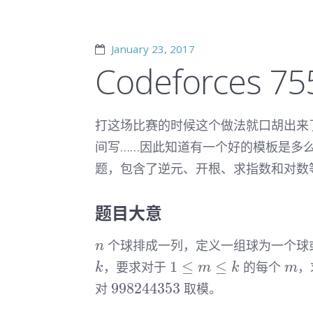
January 23, 2017
Codeforces
打这场比赛的时候这个做法就口胡出来
间写……因此知道有一个好的模板是多
题，包含了逆元、开根、求指数和对数
题目大意
n
个球排成一列，定义一组球为一个球
n
1\le
m
1
≤
≤
，要求对于
的每个
，
k
m
k
m
m\le
998244353
998244353
对
取模。
k