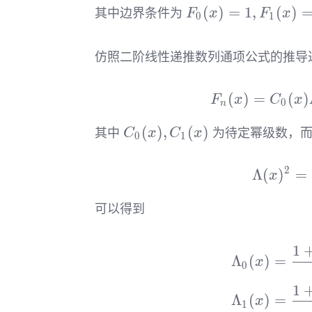
F_0(x)=1,F_1(x)
(
)
=
1
,
(
)
其中边界条件为
F
x
F
x
0
1
仿照二阶线性递推数列通项公式的推导
(
)
=
(
)
F
x
C
x
0
n
C_0(x),C_1(x)
(
)
,
(
)
其中
为待定幂级数，
C
x
C
x
0
1
2
Λ
(
)
=
x
可以得到
1
Λ
(
)
=
x
0
1
Λ
(
)
=
x
1