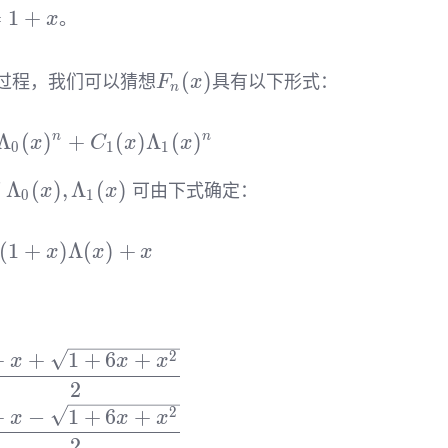
=1+x
=
1
+
。
x
F_n(x)
(
)
过程，我们可以猜想
具有以下形式：
F
x
n
Λ
(
F_n(x)=C_0(x)\Lambda_0(x)^n+C_1(x)\
)
n
+
(
)
Λ
(
)
n
x
C
x
x
0
1
1
\Lambda_0(x),\Lambda_1(x)
Λ
(
)
,
Λ
(
)
而
可由下式确定：
x
x
0
1
(
1
+
\Lambda(x)^2=(1+x)\Lambda(x)+x
)
Λ
(
)
+
x
x
x
\begin{align*} \Lambda_0(x)&=\frac{1
2
+
+
1
+
6
+
x
x
x
2
2
+
−
1
+
6
+
x
x
x
2