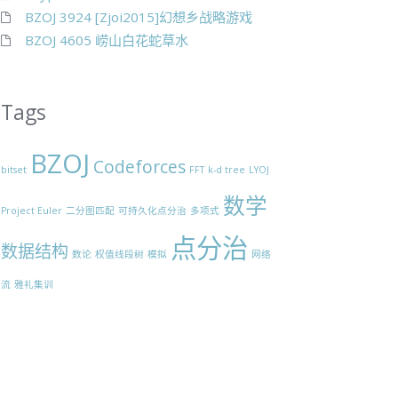
BZOJ 3924 [Zjoi2015]幻想乡战略游戏
BZOJ 4605 崂山白花蛇草水
Tags
Lambda_1(x)^n
BZOJ
Codeforces
bitset
FFT
k-d tree
LYOJ
数学
Project Euler
二分图匹配
可持久化点分治
多项式
点分治
数据结构
数论
权值线段树
模拟
网络
流
雅礼集训
+x+\sqrt{1+6x+x^2}}{2}\\ \Lambda_1(x)&=\