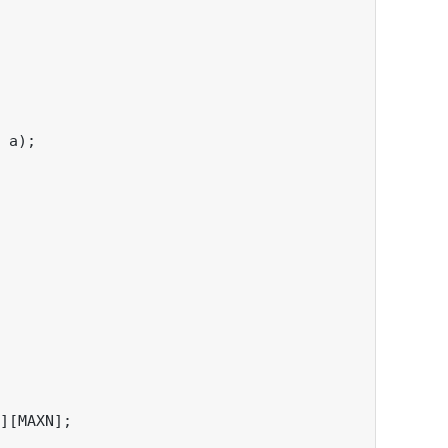
 a);
][MAXN];