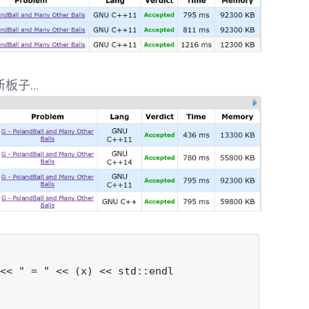
子...
<< " = " << (x) << std::endl