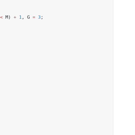
<
 M) 
+
1
,
 G 
=
3
;