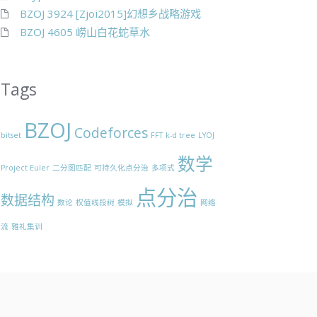
BZOJ 3924 [Zjoi2015]幻想乡战略游戏
BZOJ 4605 崂山白花蛇草水
Tags
BZOJ
Codeforces
bitset
FFT
k-d tree
LYOJ
数学
Project Euler
二分图匹配
可持久化点分治
多项式
点分治
数据结构
数论
权值线段树
模拟
网络
流
雅礼集训