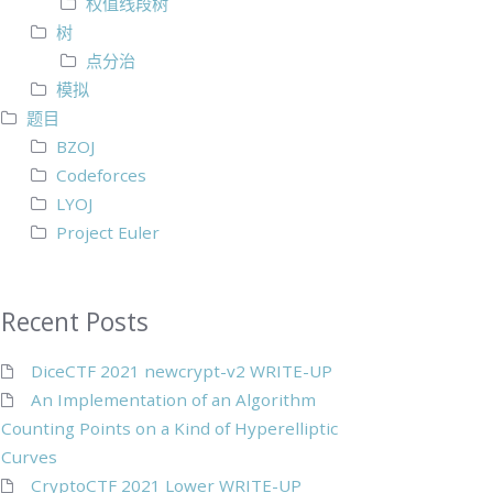
权值线段树
树
点分治
模拟
题目
BZOJ
Codeforces
LYOJ
Project Euler
Recent Posts
DiceCTF 2021 newcrypt-v2 WRITE-UP
An Implementation of an Algorithm
Counting Points on a Kind of Hyperelliptic
Curves
CryptoCTF 2021 Lower WRITE-UP