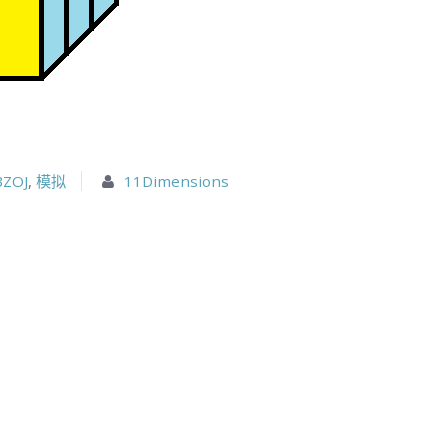
BZOJ
,
模拟
11Dimensions