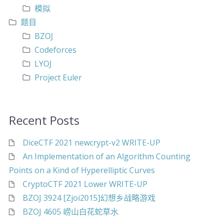
模拟
题目
BZOJ
Codeforces
LYOJ
Project Euler
Recent Posts
DiceCTF 2021 newcrypt-v2 WRITE-UP
An Implementation of an Algorithm Counting
Points on a Kind of Hyperelliptic Curves
CryptoCTF 2021 Lower WRITE-UP
BZOJ 3924 [Zjoi2015]幻想乡战略游戏
BZOJ 4605 崂山白花蛇草水